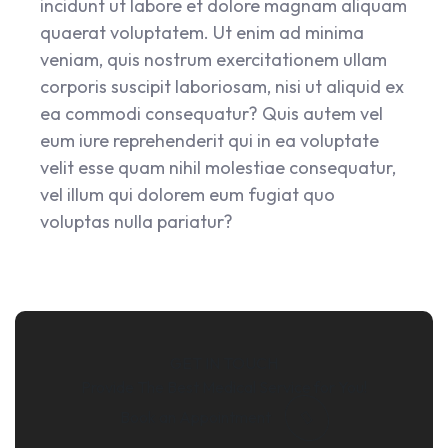
incidunt ut labore et dolore magnam aliquam
quaerat voluptatem. Ut enim ad minima
veniam, quis nostrum exercitationem ullam
corporis suscipit laboriosam, nisi ut aliquid ex
ea commodi consequatur? Quis autem vel
eum iure reprehenderit qui in ea voluptate
velit esse quam nihil molestiae consequatur,
vel illum qui dolorem eum fugiat quo
voluptas nulla pariatur?
GET IN TOUCH
Provide The Best Medical Service for You!
Book an Appointment