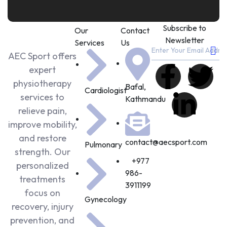
Subscribe to
Our
Contact
Newsletter
Services
Us
AEC Sport offers
expert
physiotherapy
Bafal,
Cardiologist
services to
Kathmandu
relieve pain,
improve mobility,
and restore
contact@aecsport.com
Pulmonary
strength. Our
+977
personalized
986-
treatments
3911199
focus on
Gynecology
recovery, injury
prevention, and